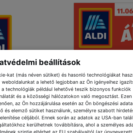
ése” menüpont használatát.
atvédelmi beállítások
ie-kat (más néven sütiket) és hasonló technológiákat hasz
 weboldalunkat a lehető legjobban az Ön igényeihez igazít
 a technológiák például lehetővé teszik bizonyos funkciók
nálatát és a közösségi hálózatokon való megosztást. Ezen
enően, az Ön hozzájárulása esetén az Ön böngészési adata
tő és elemző sütiket használunk, személyre szabott hirdeté
elenítése céljából. Ennek során az adatok az USA-ban talá
gáltatókhoz kerülhetnek továbbításra, ahol a személyes ad
lmének szintje eltérhet az EU szabályaitól (az úgynevezett