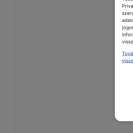
Priv
szer
adat
jogo
info
viss
Tová
viss