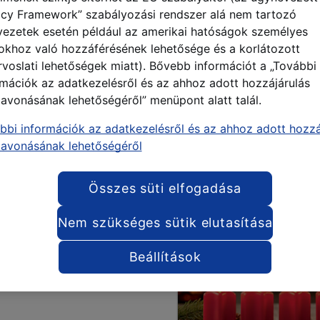
acy Framework” szabályozási rendszer alá nem tartozó
vezetek esetén például az amerikai hatóságok személyes
okhoz való hozzáférésének lehetősége és a korlátozott
rvoslati lehetőségek miatt). Bővebb információt a „További
rmációk az adatkezelésről és az ahhoz adott hozzájárulás
zavonásának lehetőségéről” menüpont alatt talál.
bbi információk az adatkezelésről és az ahhoz adott hozzá
zavonásának lehetőségéről
Összes süti elfogadása
Nem szükséges sütik elutasítása
Beállítások