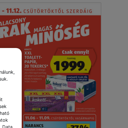
nálunk,
suk.
it
sek
lható
atok
 „Data