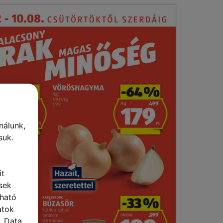
nálunk,
suk.
it
sek
lható
atok
 „Data