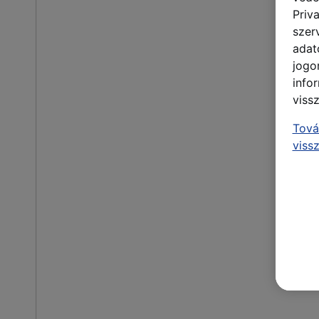
Priv
szer
adat
jogo
info
viss
Tová
viss