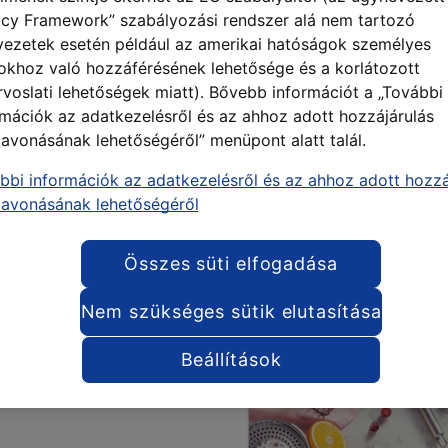
acy Framework” szabályozási rendszer alá nem tartozó
vezetek esetén például az amerikai hatóságok személyes
okhoz való hozzáférésének lehetősége és a korlátozott
rvoslati lehetőségek miatt). Bővebb információt a „További
rmációk az adatkezelésről és az ahhoz adott hozzájárulás
zavonásának lehetőségéről” menüpont alatt talál.
bbi információk az adatkezelésről és az ahhoz adott hozzá
zavonásának lehetőségéről
Összes süti elfogadása
Nem szükséges sütik elutasítása
Beállítások