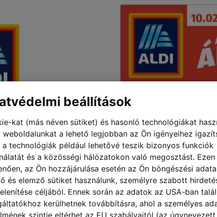
ése” menüpont használatát.
atvédelmi beállítások
ie-kat (más néven sütiket) és hasonló technológiákat hasz
 weboldalunkat a lehető legjobban az Ön igényeihez igazít
 a technológiák például lehetővé teszik bizonyos funkciók
nálatát és a közösségi hálózatokon való megosztást. Ezen
enően, az Ön hozzájárulása esetén az Ön böngészési adata
tő és elemző sütiket használunk, személyre szabott hirdeté
elenítése céljából. Ennek során az adatok az USA-ban talá
gáltatókhoz kerülhetnek továbbításra, ahol a személyes ad
lmének szintje eltérhet az EU szabályaitól (az úgynevezett