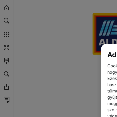
A tartalom könnyebben elérhető változatához javasoljuk a „PDF letölt
Skip to main content
Ad
Cook
hogy
Ezek
hasz
túlm
gyűj
megj
szol
véde