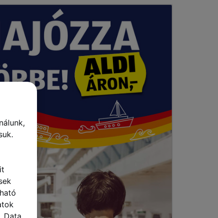
nálunk,
suk.
it
sek
lható
atok
 „Data