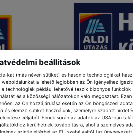
ése” menüpont használatát.
atvédelmi beállítások
ie-kat (más néven sütiket) és hasonló technológiákat hasz
 weboldalunkat a lehető legjobban az Ön igényeihez igazít
 a technológiák például lehetővé teszik bizonyos funkciók
nálatát és a közösségi hálózatokon való megosztást. Ezen
enően, az Ön hozzájárulása esetén az Ön böngészési adata
tő és elemző sütiket használunk, személyre szabott hirdeté
elenítése céljából. Ennek során az adatok az USA-ban talá
gáltatókhoz kerülhetnek továbbításra, ahol a személyes ad
lmének szintje eltérhet az EU szabályaitól (az úgynevezett