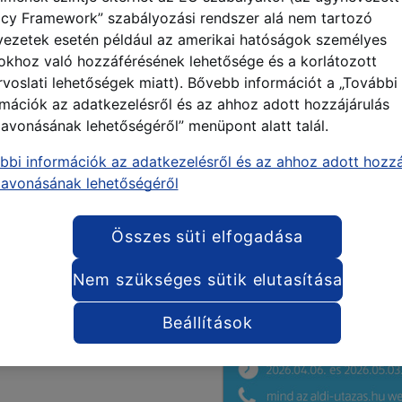
acy Framework” szabályozási rendszer alá nem tartozó
vezetek esetén például az amerikai hatóságok személyes
okhoz való hozzáférésének lehetősége és a korlátozott
rvoslati lehetőségek miatt). Bővebb információt a „További
rmációk az adatkezelésről és az ahhoz adott hozzájárulás
zavonásának lehetőségéről” menüpont alatt talál.
bbi információk az adatkezelésről és az ahhoz adott hozzá
zavonásának lehetőségéről
Összes süti elfogadása
Nem szükséges sütik elutasítása
Beállítások