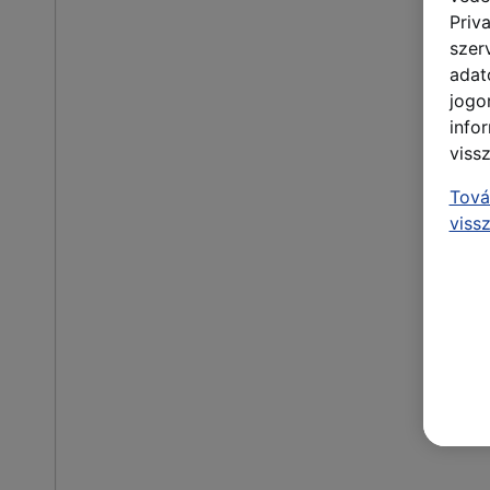
Priv
szer
adat
jogo
info
viss
Tová
viss