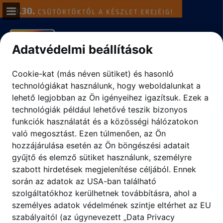
aldi.hu
Oldal áttekintése
Adatvédelmi beállítások
Teljes képernyő
Cookie-kat (más néven sütiket) és hasonló
technológiákat használunk, hogy weboldalunkat a
Letöltés PDF
lehető legjobban az Ön igényeihez igazítsuk.
Ezek a
technológiák például lehetővé teszik bizonyos
Keresés
funkciók használatát és a közösségi hálózatokon
való megosztást. Ezen túlmenően, az Ön
Adatvédelmi irányelvek megtekintése
hozzájárulása esetén az Ön böngészési adatait
gyűjtő és elemző sütiket használunk, személyre
szabott hirdetések megjelenítése céljából. Ennek
során az adatok az USA-ban található
szolgáltatókhoz kerülhetnek továbbításra, ahol a
személyes adatok védelmének szintje eltérhet az EU
szabályaitól (az úgynevezett „Data Privacy