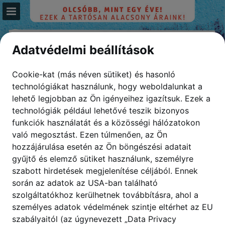
aldi.hu
Oldal áttekintése
Adatvédelmi beállítások
Teljes képernyő
Cookie-kat (más néven sütiket) és hasonló
technológiákat használunk, hogy weboldalunkat a
Letöltés PDF
lehető legjobban az Ön igényeihez igazítsuk.
Ezek a
technológiák például lehetővé teszik bizonyos
Keresés
funkciók használatát és a közösségi hálózatokon
való megosztást. Ezen túlmenően, az Ön
Adatvédelmi irányelvek megtekintése
hozzájárulása esetén az Ön böngészési adatait
gyűjtő és elemző sütiket használunk, személyre
szabott hirdetések megjelenítése céljából. Ennek
során az adatok az USA-ban található
szolgáltatókhoz kerülhetnek továbbításra, ahol a
személyes adatok védelmének szintje eltérhet az EU
szabályaitól (az úgynevezett „Data Privacy