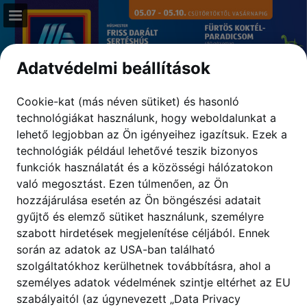
aldi.hu
Oldal áttekintése
Adatvédelmi beállítások
Teljes képernyő
Cookie-kat (más néven sütiket) és hasonló
technológiákat használunk, hogy weboldalunkat a
Letöltés PDF
lehető legjobban az Ön igényeihez igazítsuk.
Ezek a
technológiák például lehetővé teszik bizonyos
Keresés
funkciók használatát és a közösségi hálózatokon
való megosztást. Ezen túlmenően, az Ön
Adatvédelmi irányelvek megtekintése
hozzájárulása esetén az Ön böngészési adatait
gyűjtő és elemző sütiket használunk, személyre
szabott hirdetések megjelenítése céljából. Ennek
során az adatok az USA-ban található
szolgáltatókhoz kerülhetnek továbbításra, ahol a
személyes adatok védelmének szintje eltérhet az EU
szabályaitól (az úgynevezett „Data Privacy