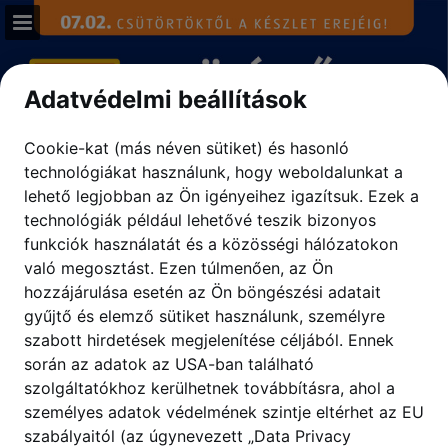
aldi.hu
Oldal áttekintése
Adatvédelmi beállítások
Teljes képernyő
Cookie-kat (más néven sütiket) és hasonló
technológiákat használunk, hogy weboldalunkat a
Letöltés PDF
lehető legjobban az Ön igényeihez igazítsuk.
Ezek a
technológiák például lehetővé teszik bizonyos
Keresés
funkciók használatát és a közösségi hálózatokon
való megosztást. Ezen túlmenően, az Ön
Adatvédelmi irányelvek megtekintése
hozzájárulása esetén az Ön böngészési adatait
gyűjtő és elemző sütiket használunk, személyre
szabott hirdetések megjelenítése céljából. Ennek
során az adatok az USA-ban található
szolgáltatókhoz kerülhetnek továbbításra, ahol a
személyes adatok védelmének szintje eltérhet az EU
szabályaitól (az úgynevezett „Data Privacy