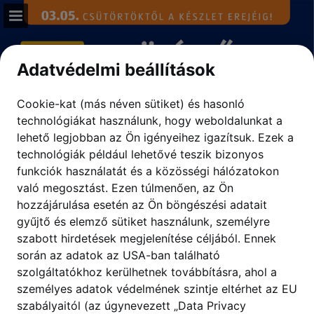
aldi.hu
Oldal áttekintése
Adatvédelmi beállítások
Teljes képernyő
Cookie-kat (más néven sütiket) és hasonló
technológiákat használunk, hogy weboldalunkat a
Letöltés PDF
lehető legjobban az Ön igényeihez igazítsuk.
Ezek a
technológiák például lehetővé teszik bizonyos
Keresés
funkciók használatát és a közösségi hálózatokon
való megosztást. Ezen túlmenően, az Ön
Adatvédelmi irányelvek megtekintése
hozzájárulása esetén az Ön böngészési adatait
gyűjtő és elemző sütiket használunk, személyre
szabott hirdetések megjelenítése céljából. Ennek
során az adatok az USA-ban található
szolgáltatókhoz kerülhetnek továbbításra, ahol a
személyes adatok védelmének szintje eltérhet az EU
szabályaitól (az úgynevezett „Data Privacy