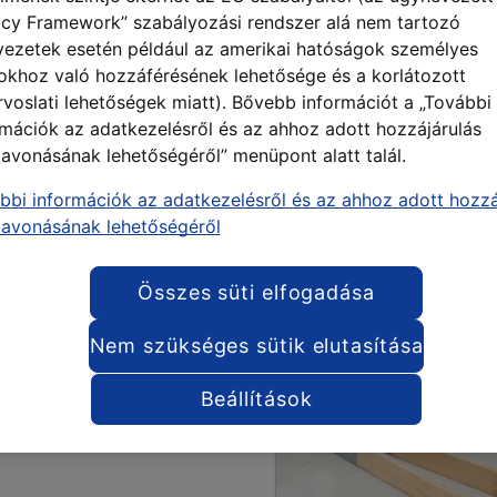
acy Framework” szabályozási rendszer alá nem tartozó
vezetek esetén például az amerikai hatóságok személyes
okhoz való hozzáférésének lehetősége és a korlátozott
rvoslati lehetőségek miatt). Bővebb információt a „További
rmációk az adatkezelésről és az ahhoz adott hozzájárulás
zavonásának lehetőségéről” menüpont alatt talál.
bbi információk az adatkezelésről és az ahhoz adott hozzá
zavonásának lehetőségéről
Összes süti elfogadása
Nem szükséges sütik elutasítása
Beállítások