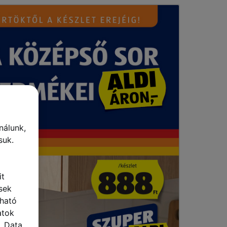
nálunk,
suk.
it
sek
lható
atok
 „Data