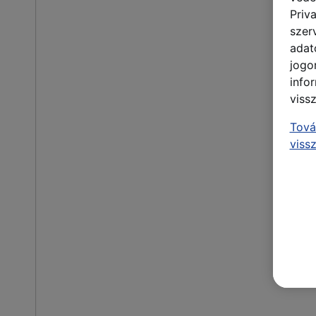
Priv
szer
adat
jogo
info
viss
Tová
viss