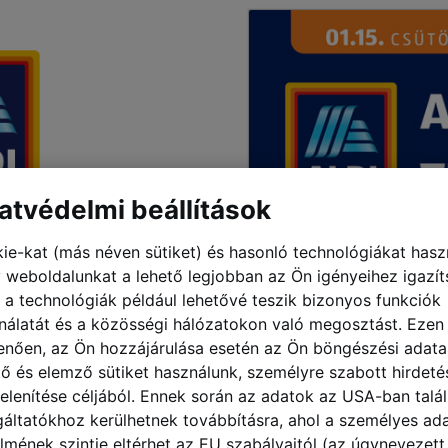
ése” menüpont használatát.
atvédelmi beállítások
ie-kat (más néven sütiket) és hasonló technológiákat hasz
 weboldalunkat a lehető legjobban az Ön igényeihez igazít
 a technológiák például lehetővé teszik bizonyos funkciók
nálatát és a közösségi hálózatokon való megosztást. Ezen
enően, az Ön hozzájárulása esetén az Ön böngészési adata
tő és elemző sütiket használunk, személyre szabott hirdeté
elenítése céljából. Ennek során az adatok az USA-ban talá
gáltatókhoz kerülhetnek továbbításra, ahol a személyes ad
lmének szintje eltérhet az EU szabályaitól (az úgynevezett